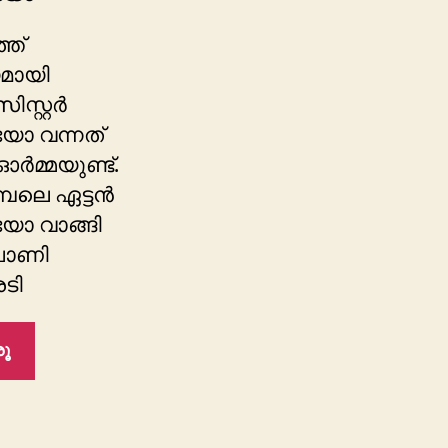
്ത്
മായി
ിസ്റ്റർ
ോ വന്നത്
ർമ്മയുണ്ട്.
േലെ ഏട്ടൻ
ോ വാങ്ങി
പാണി
ടി
ൂ