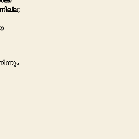
ക്ക്
നില്ല;
ഈ
ിന്നും