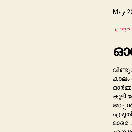
May 2
എ.ആർ -
ഓപ
വീണ്
കാലം 
ഓർമ്മ
കൂടി 
അപ്പൻ
എഴുത
മാരെ ക
എഴുതണ