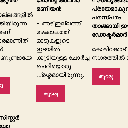
ുത്ത്
ചോ൪ച്ച അഥവാ
സൗഹൃദങ്ങള്‍
മണിയ൯
പ്രായമാകുന്
 ഇല്ലങ്ങളിൽ
പരസ്പരം
്കിയിരുന്ന
പൺട് ഇല്ലത്ത്
താങ്ങായി 
 മണി
മഴക്കാലത്ത്
ഡോക്ടര്‍മാര്‍
രമാണിത്
ഓടുകളുടെ
ൽ
ഇടയിൽ
കോഴിക്കോട്
ാണുണ്ടാക്കേ
ക്കൂടിയുള്ള ചോർച്ച
നഗരത്തില്‍ ന
ചെറിയൊരു
പ്രശ്നമായിരുന്നു.
തുടരൂ
ൂ
തുടരൂ
ിസ്റ്റർ
ിയോ