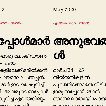
021
May 2020
രാമചന്ദ്രൻ
എ.ആർ -രാമചന്ദ്രൻ
്പോൾമാർ
അനുഭവങ
ൾ
ടുമൊരു ലോക് ഡൗൺ
– പഴയ
കളിലേക്ക് ഒരിയ്ക്കൽ
മാർച് 24 – 25
പോയാലോ – അച്ഛൻ,
തിയ്യതികളിൽ
മാർ ഇവരെ കുറിച്ച്
പുറത്തിറങ്ങാതെ വീട്ട
ി. അവരുടെ ഓപ്പോൾ
ഇരുന്നപ്പോൾ ഞാൻ
ുറിച്ച് എന്തെങ്കിലും
ഞാനല്ലാതായിപ്പോയ
്ടേ -എഴുതി
പോലെ ഒരു തോന്നൽ 