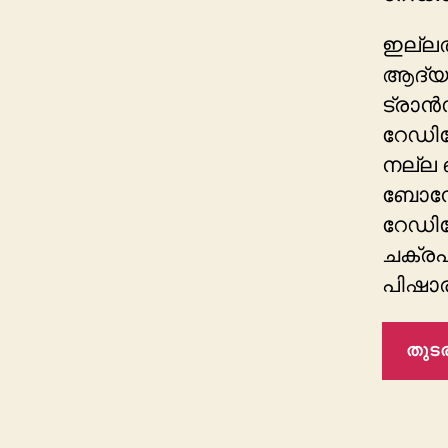
ഇല്ലത
ആദ്യ
ട്രാൻസ
റേഡിയ
നല്ല ഓ
ബോമ്പ
റേഡിയ
ചക്ര
പിഷാര
തുടര