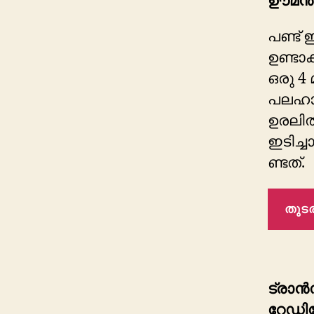
ഊമൻക
പണ്ട്
ഉണ്ടാക
ഒരു 4
പലഹാ
ഉരലി
ഇടിച്ച
ണ്ടത്.
തുടര
ട്രാൻസ
റേഡ