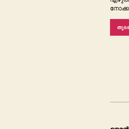
നോക്ക
തുടര